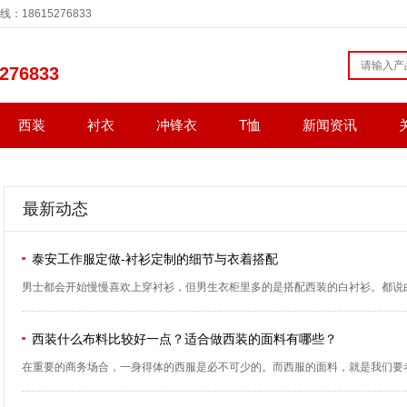
8615276833
276833
西装
衬衣
冲锋衣
T恤
新闻资讯
最新动态
泰安工作服定做-衬衫定制的细节与衣着搭配
男士都会开始慢慢喜欢上穿衬衫，但男生衣柜里多的是搭配西装的白衬衫。都说白衬
西装什么布料比较好一点？适合做西装的面料有哪些？
在重要的商务场合，一身得体的西服是必不可少的。而西服的面料，就是我们要考