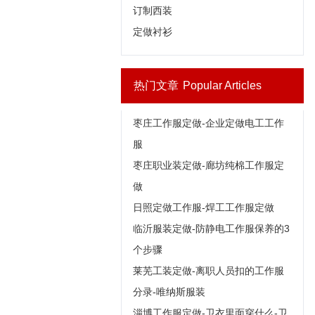
订制西装
定做衬衫
热门文章
Popular Articles
枣庄工作服定做-企业定做电工工作
服
枣庄职业装定做-廊坊纯棉工作服定
做
日照定做工作服-焊工工作服定做
临沂服装定做-防静电工作服保养的3
个步骤
莱芜工装定做-离职人员扣的工作服
分录-唯纳斯服装
淄博工作服定做-卫衣里面穿什么-卫