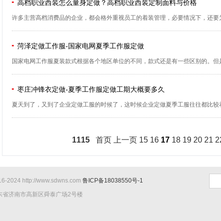
高档职业西装怎么量身定做？高档职业西装定制面料与价格
许多主营高档消费品的企业，都会格外重视员工的着装管理，必要情况下，还要为
菏泽定做工作服-国家电网夏季工作服定做
国家电网工作服夏装款式根据各个地区单位的不同，款式还是有一些区别的。但是款
枣庄冲锋衣定做-夏季工作服定做工期大概要多久
夏天到了，又到了企业定做工服的时候了，这时候企业定做夏季工服往往都比较着
1115
首页
上一页
15
16
17
18
19
20
21
2
2024 http://www.sdwns.com
鲁ICP备18038550号-1
地址：山东省济南市高新区舜泰广场2号楼