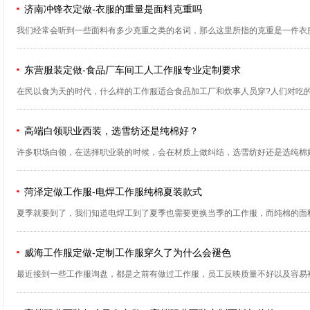
济南冲锋衣定做-衣服的重量是面料克重吗
我们经常会听到一些面料有多少克重之类的名词，那么这里所指的克重是一件衣服的
东营服装定做-食品厂车间工人工作服专业定制要求
在民以食为天的时代，什么样的工作服适合食品加工厂和炊事人员穿?人们对吃的需
高端白领职业西装，选雪纺还是纯棉好？
许多职场白领，在选择职业装的时候，会在材质上做纠结，选雪纺好还是选纯棉好
菏泽定做工作服-电焊工作服纯棉夏装款式
夏季就要到了，我们知道电焊工到了夏季也需要更换当季的工作服，而纯棉的面料
威海工作服定做-定制工作服穿久了为什么会褪色
最近接到一些工作服询盘，都是之前有做过工作服，员工反映质量不好以及容易褪