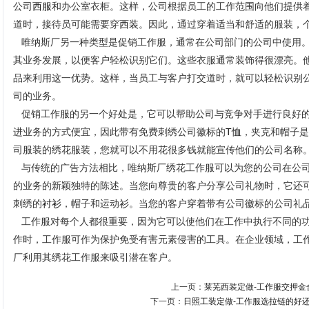
公司
西服
和办公室衣柜。这样，公司根据员工的工作范围向他们提供
道时，接待员可能需要穿
西装
。因此，通过穿着适当和舒适的服装，
唯纳斯厂另一种类型是促销工作服，通常在公司部门的公司中使用。
其业务发展，以便客户轻松识别它们。这些衣服通常装饰得很漂亮。
品来利用这一优势。这样，当员工与客户打交道时，就可以轻松识别
司的业务。
促销工作服的另一个好处是，它可以帮助公司与竞争对手进行良好的
进业务的方式便宜，因此带有免费刺绣公司徽标的
T恤
，夹克和帽子是
司服装的绣花服装，您就可以不用花很多钱就能宣传他们的公司名称
与传统的广告方法相比，唯纳斯厂绣花工作服可以为您的公司在公司
的业务的新颖独特的陈述。当您向尊贵的客户分享公司礼物时，它还
刺绣的
衬衫
，帽子和运动衫。当您的客户穿着带有公司徽标的公司礼
工作服对每个人都很重要，因为它可以使他们在工作中执行不同的功
作时，工作服可作为保护免受有害元素侵害的工具。在企业领域，工
厂利用其绣花工作服来吸引潜在客户。
上一页：
莱芜西装定做-工作服交押金
下一页：
日照工装定做-工作服选拉链的好