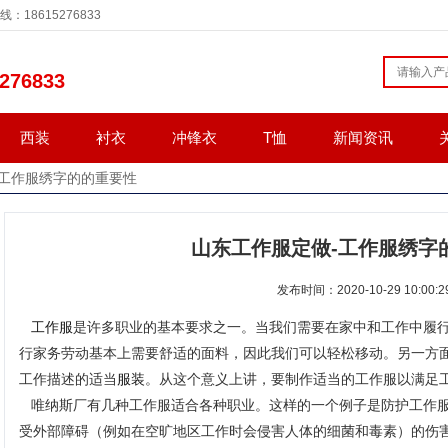
8615276833
276833
西装
衬衣
冲锋衣
T恤
新闻资讯
-工作服绣字的的重要性
山东工作服定做-工作服绣字
发布时间：2020-10-29 10:00:2
工作服
是许多职业的基本要求之一。当我们需要在家中和工作中履
行家务劳动基本上需要舒适的面料，因此我们可以轻松移动。另一方
工作描述的适当
服装
。从这个意义上讲，要制作适当的工作服以满足
唯纳斯厂有几种工作服适合各种职业。这样的一个例子是防护工作服
受外部障碍（例如在空旷地区工作时会侵害人体的细菌和毒素）的伤