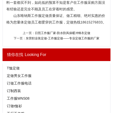
料一套都买不到，如此低的预算不知是客户在工作服采购方面没
有经验还是完全不顾及员工在穿着时的感受。
山东唯纳斯工作服定做质量保证、做工精细、绝对实惠的价
格为您量体定做员工都爱穿的工作服，定做热线18615276833。
上一页：
日照工作服厂家-防水防风保暖冲锋衣定做
下一页：
东营职业装定做-工作服定做——专业定做工作服的厂家
猜你在找
Looking For
T恤定做
定做男女工作服
订做工作服电话
订制西装
工作服WNS08
订做t恤衫