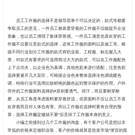
员工工作服的选择不是领导层单个可以决定的，款式等都要
争取员工的意见，一件员工都喜爱穿着的工作服不仅能提升企业
形象，也让员工增强了集体荣誉感。一件员工满意也喜欢穿的工
作服不仅要注意款式的选择，还有工作服的面料以及做工等。根
据不同行业划分工作服的款式有职业装、工程服、标志服几大
类，对款式有要求的可选用简洁大方的款式，可以在工作服配色
上下点功夫，以企业色为基调，其他色彩来进行搭配，注意色彩
选择要避开几大盲区，可根据企业色来整体选择冷色调或暖色
调，特殊行业可选用比较鲜艳的颜色起到警示保护的作用。户外
劳作的工作服面料选择的#原则要透气、排汗，而且要耐穿耐
磨，从员工角度考虑面料要穿着舒适，劣质面料不仅让员工不喜
欢穿着而且对人体也有害。所以工作服在选择时要有合理的预
算，选择
工作服定做
就不要*后丢掉了工作服本身的意义。
小编之前接到过几个工作服的询盘，有个客户公司是想以非
常低的价格来定做职业装，客户的价格就算是批发市场*便宜的面