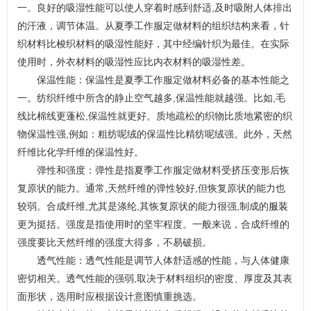
一。良好的吸湿性能可以使人穿着时感到舒适,及时吸附人体排出
的汗液，调节体温。从夏季工作服定做材料的组织结构来看，针
织材料比梭织材料的吸湿性能好，其中经编针织为最佳。在实际
使用时，外衣材料的吸湿性应比内衣材料的吸湿性差。
保温性能：保温性是夏季工作服定做材料必备的基本性能之
一。纺织纤维中所含的静止空气越多,保温性能就越强。比如,毛
线比棉线更蓬松,保温性就更好。质地疏松的织物比质地紧密的织
物保温性强,例如：粗纺呢绒的保温性比精纺呢绒强。此外，天然
纤维比化学纤维的保温性好。
弹性和强度：弹性是指夏季工作服定做材料受挤压变形后恢
复原状的能力。通常,天然纤维的弹性较好,但恢复原状的能力也
较弱。合成纤维,尤其是涤纶,其恢复原状的能力很强,制成的
服装
更为挺括。强度是指使用时的坚牢程度。一般来说，合成纤维的
强度要比天然纤维的强度大得多，不易破损。
透气性能：透气性能是调节人体舒适感的性能，与人体健康
密切相关。透气性能的强弱,取决于材料组织的密度、厚度及其表
面形状，选用时应根据设计意图慎重挑选。