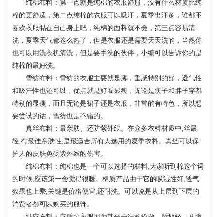
纯棉布料：第一点就是纯棉的衣服舒服，没有什么材质比纯
棉的更舒适，第二点纯棉的衣服可以吸汗，夏季出汗多，谁都不
喜欢衣服黏在自己身上吧，纯棉的面料就不会，第三点容易清
洗，夏季天气都这么热了，但是衣服还是需要天天洗的，当然你
也可以用洗衣机清洗，但是要手洗的伙伴，小编可以告诉你的是
纯棉的最好洗。
雪纺布料：雪纺的衣服主要就是薄，垂感特别的好，透气性
和吸汗性也还可以，优点就是好看显瘦，无论是瘦子和胖子穿都
特别的显瘦，而且无论是裙子还是衣服，非常的有特色，所以想
要尝试的话，雪纺也是不错的。
真丝布料：最亲肤、还防紫外线。在众多衣料材质中,丝最
轻,有最佳亲肤性,是最适合所有人选用的夏季衣料。真丝可以保
护人的皮肤免受紫外线的伤害。
纯棉布料：纯棉也是一个可以选择的材料,大家听到棉这个词
的时候,应该第一会觉得很暖。棉质产品由于它的吸湿性好,透气
效果也上乘,关键是价格便宜,还耐洗。可以说是从上层到下层的
消费者都可以购买的
服饰
。
纯麻布料：麻质的衣服因为其分子结构松散、质地轻、孔隙