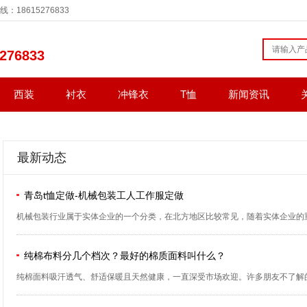
8615276833
276833
西装
衬衣
冲锋衣
T恤
新闻资讯
最新动态
青岛t恤定做-机械包装工人工作服定做
机械包装行业属于实体企业的一个分类，在北方地区比较常见，随着实体企业的重
纯棉布料分几个档次？最好的棉质面料叫什么？
纯棉面料吸汗透气、舒适保暖且天然健康，一直深受市场欢迎。许多朋友不了解的