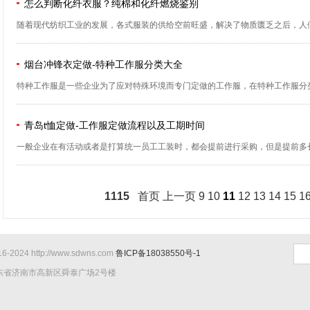
怎么判断化纤衣服？纯棉和化纤燃烧鉴别
随着现代纺织工业的发展，各式服装的供给空前旺盛，解决了物质匮乏之后，人们
烟台冲锋衣定做-特种工作服分类大全
特种工作服是一些企业为了应对特殊环境而专门定做的工作服，在特种工作服分类
青岛t恤定做-工作服定做流程以及工期时间
一般企业在有活动或者是打算统一员工工装时，都会提前进行采购，但是提前多长
1115
首页
上一页
9
10
11
12
13
14
15
1
2024 http://www.sdwns.com
鲁ICP备18038550号-1
地址：山东省济南市高新区舜泰广场2号楼